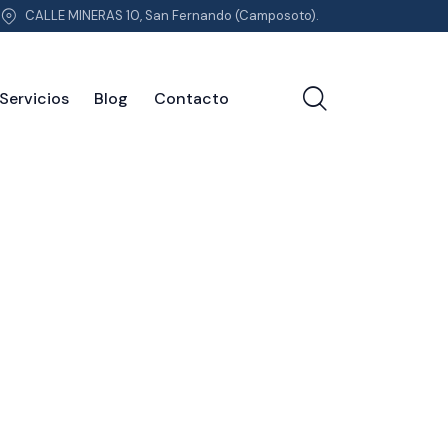
CALLE MINERAS 10, San Fernando (Camposoto).
Servicios
Blog
Contacto
e nosotros
Servicios
Blog
Contacto