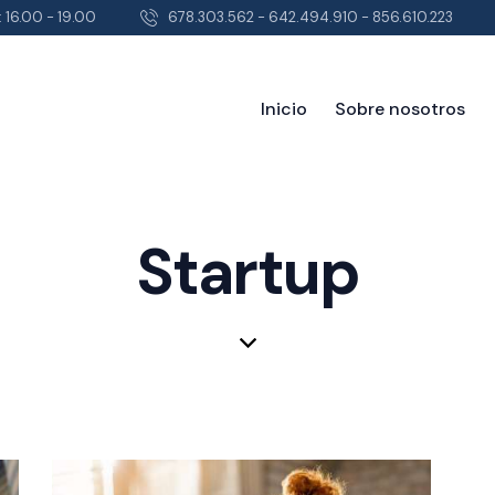
 16.00 - 19.00
678.303.562 - 642.494.910 - 856.610.223
Inicio
Sobre nosotros
Inicio
Sobr
Startup