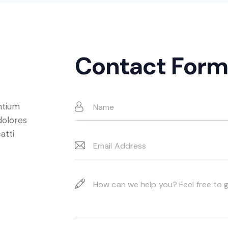
Contact Form
ntium
dolores
atti