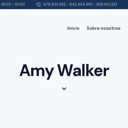
 16.00 - 19.00
678.303.562 - 642.494.910 - 856.610.223
Inicio
Sobre nosotros
Inicio
Sobr
Amy Walker