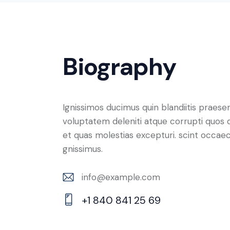
Biography
Ignissimos ducimus quin blandiitis praese
voluptatem deleniti atque corrupti quos 
et quas molestias excepturi. scint occaec
gnissimus.
info@example.com
E-
+1 840 841 25 69
m
Ph
ail:
on