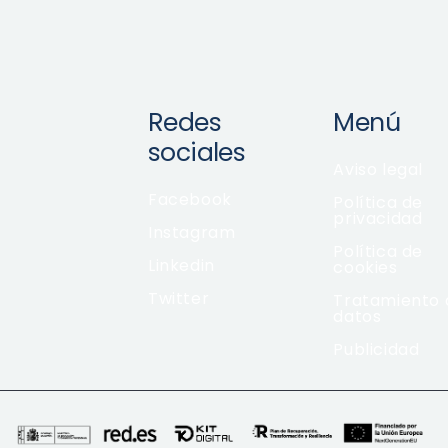
Redes
Menú
sociales
Aviso legal
Facebook
Política de
privacidad
Instagram
Política de
Linkedin
cookies
Twitter
Tratamiento 
datos
Publicidad