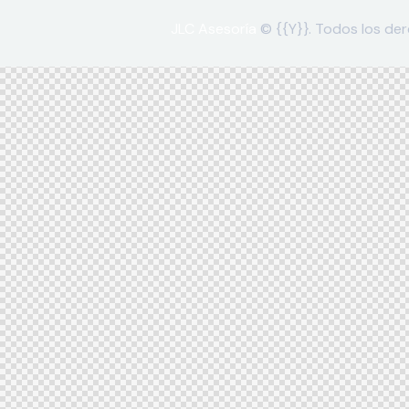
JLC Asesoría
© {{Y}}. Todos los de