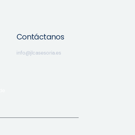
Contáctanos
info@jlcasesoria.es
de